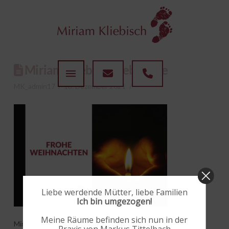
Miriam Kliebisch Hebamme
MK_admin17
18. Dezember 2021
Liebe werdende Mütter, liebe Familien
Ich bin umgezogen!
Meine Räume befinden sich nun in der
Miriam Kliebisch Hebamme in Idar-Oberstein