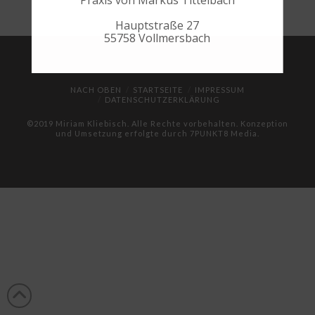
Praxis von Markus Tittelbach
Hauptstraße 27
55758 Vollmersbach
NACH OBEN
STARTSEITE
IMPRESSUM
DATENSCHUTZERKLÄRUNG
©2019 Miriam Kliebisch. Alle Rechte vorbehalten. Konzeption
und Umsetzung erfolgte durch
7PUNKT8 Media
.