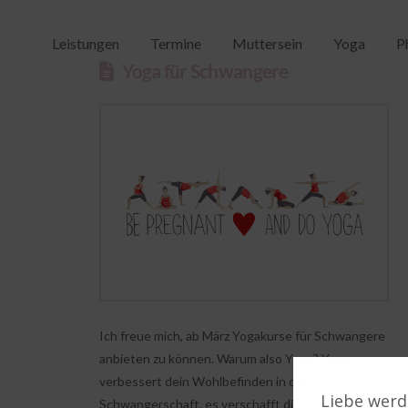
Leistungen
Termine
Muttersein
Yoga
P
Yoga für Schwangere
Ich freue mich, ab März Yogakurse für Schwangere
anbieten zu können. Warum also Yoga? Yoga
verbessert dein Wohlbefinden in der
Liebe werd
Schwangerschaft, es verschafft dir Zugang zu