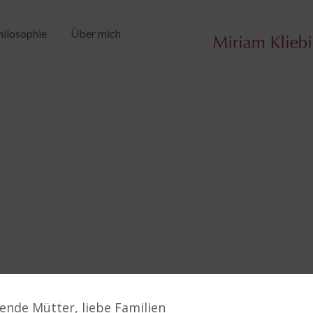
hilosophie
Über mich
ende Mütter, liebe Familien