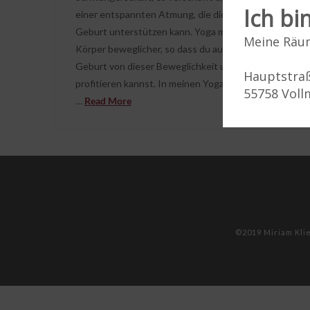
Ich b
einer entspannten Atmung, die dich auch bei der
Geburt unterstützen kann. Yoga macht deinen
Meine Räum
Körper beweglicher, so dass du auch bei der
Geburt von dieser Beweglichkeit und Dehnbarkeit
Hauptstra
profitieren kannst. In meinen Yogastunden kannst
55758 Vol
…
Read More
©2019 Miriam Kli