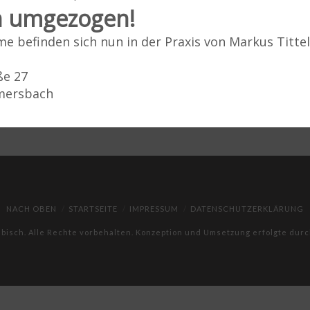
in umgezogen!
e befinden sich nun in der Praxis von Markus Titte
ße 27
lmersbach
NACH OBEN
STARTSEITE
IMPRESSUM
DATENSCHUTZERKLÄRUNG
ebisch. Alle Rechte vorbehalten. Konzeption und Umsetzung erfolgte dur