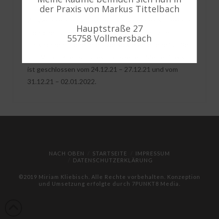
der Praxis von Markus Tittelbach
Zu Weihnachten wünsche ich angenehme Stunden in
Hauptstraße 27
fröhlicher Runde, aber auch Ruhe und Zeit zum
55758 Vollmersbach
Entspannen. Frohe Feiertage sowie viele liebe Grüße
von Miriam Kliebisch Geschäftszeiten: Meine Praxis
ist geschlossen vom 24.12.21 – 27.12.21 und vom
31.12.21 – 02.01.2022.
NACH OBEN
STARTSEITE
IMPRESSUM
DATENSCHUTZERKLÄRUNG
©2019 Miriam Kliebisch. Alle Rechte vorbehalten. Konzeption
und Umsetzung erfolgte durch
7PUNKT8 Media
.