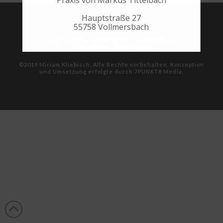
Praxis von Markus Tittelbach
Hauptstraße 27
55758 Vollmersbach
NACH OBEN
STARTSEITE
IMPRESSUM
DATENSCHUTZERKLÄRUNG
©2019 Miriam Kliebisch. Alle Rechte vorbehalten. Konzeption
und Umsetzung erfolgte durch
7PUNKT8 Media
.