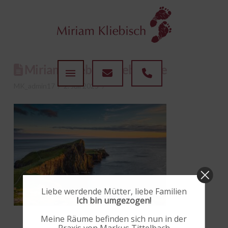
Miriam Kliebisch Hebamme
MK_admin17
2. Juli 2025
Liebe werdende Mütter, liebe Familien
Ich bin umgezogen!
Meine Räume befinden sich nun in der