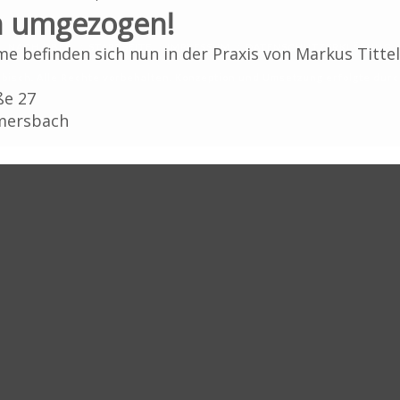
in umgezogen!
NACH OBEN
STARTSEITE
IMPRESSUM
DATENSCHUTZERKLÄRUNG
e befinden sich nun in der Praxis von Markus Titte
ebisch. Alle Rechte vorbehalten. Konzeption und Umsetzung erfolgte dur
ße 27
lmersbach