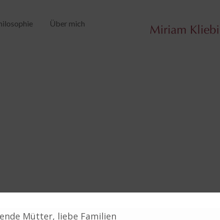
hilosophie
Über mich
ende Mütter, liebe Familien