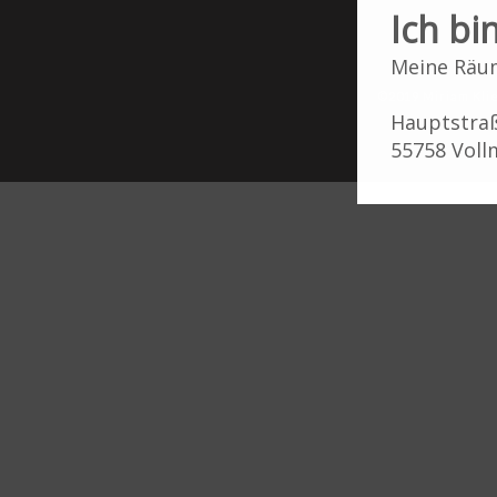
Ich b
Meine Räum
©2019 Miriam Kli
Hauptstra
55758 Vol