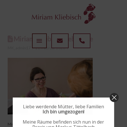
Miriam Kliebisch Hebamme
MK_admin17
21. Februar 2020
Liebe werdende Mütter, liebe Familien
Ich bin umgezogen!
Meine Räume befinden sich nun in der
Miriam Kliebisch Hebamme in Idar-Oberstein