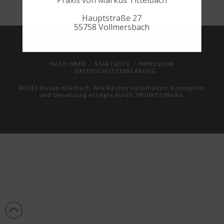
Praxis von Markus Tittelbach
Hauptstraße 27
55758 Vollmersbach
NACH OBEN
STARTSEITE
IMPRESSUM
DATENSCHUTZERKLÄRUNG
©2019 Miriam Kliebisch. Alle Rechte vorbehalten. Konzeption
und Umsetzung erfolgte durch
7PUNKT8 Media
.