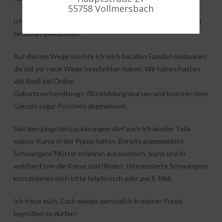
55758 Vollmersbach
Ich persönlich habe in dieser Zeit viel (über mich) gelernt und
bin daran gewachsen.
Auf diesem Wege möchte ich mich bei allen Familien bedanken,
die mit mir neue Wege beschritten haben. Wir haben/hatten
viel Spaß bei Online
Geburtsvorbereitungs-/Rückbildungskursen und konnten dem
Ganzen sogar Positives abgewinnen.
Seit den jüngsten Lockerungen darf auch ich wieder Teile
meiner Kurse in der Praxis halten. Bereits angemeldete
Schwangere/Mütter erfahren automatisch, wann und in
welcher Form die Kurse stattfinden. Interessierte Schwangere
kontaktieren mich bitte telefonisch oder per E-Mail.
Ich freue mich, Euch wieder persönlich in meiner Praxis
begrüßen zu dürfen!