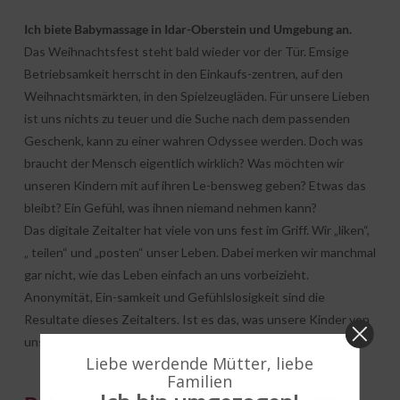
Ich biete Babymassage in Idar-Oberstein und Umgebung an.
Das Weihnachtsfest steht bald wieder vor der Tür. Emsige
Betriebsamkeit herrscht in den Einkaufs-zentren, auf den
Weihnachtsmärkten, in den Spielzeugläden. Für unsere Lieben
ist uns nichts zu teuer und die Suche nach dem passenden
Geschenk, kann zu einer wahren Odyssee werden. Doch was
braucht der Mensch eigentlich wirklich? Was möchten wir
unseren Kindern mit auf ihren Le-bensweg geben? Etwas das
bleibt? Ein Gefühl, was ihnen niemand nehmen kann?
Das digitale Zeitalter hat viele von uns fest im Griff. Wir „liken“,
„ teilen“ und „posten“ unser Leben. Dabei merken wir manchmal
gar nicht, wie das Leben einfach an uns vorbeizieht.
Anonymität, Ein-samkeit und Gefühlslosigkeit sind die
Resultate dieses Zeitalters. Ist es das, was unsere Kinder von
uns lernen sollen?
Liebe werdende Mütter, liebe
Familien